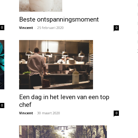
Beste ontspanningsmoment
Vincent
-
25 februari 2020
0
0
Een dag in het leven van een top
chef
0
Vincent
-
30 maart 2020
0