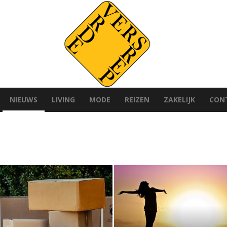
NIEUWS
LIVING
MODE
REIZEN
ZAKELIJK
CON
Versvrdepers.nl