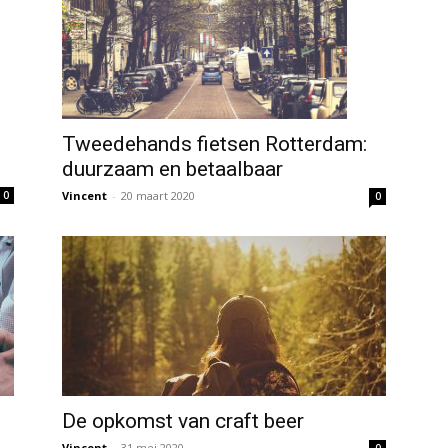
Tweedehands fietsen Rotterdam:
duurzaam en betaalbaar
Vincent
-
20 maart 2020
0
0
De opkomst van craft beer
Vincent
-
31 mei 2020
0