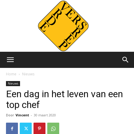
Versvrdepers.nl
Home
Nieuws
Nieuws
Een dag in het leven van een
top chef
Door
Vincent
-
30 maart 2020