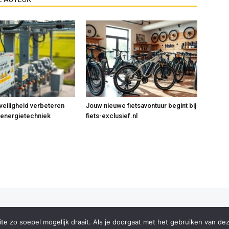
 veiligheid verbeteren
Jouw nieuwe fietsavontuur begint bij
energietechniek
fiets-exclusief.nl
ght
e zo soepel mogelijk draait. Als je doorgaat met het gebruiken van dez