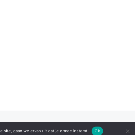
e site, gaan we ervan uit dat je ermee instemt.
Ok