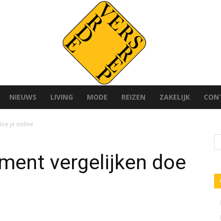
NIEUWS
LIVING
MODE
REIZEN
ZAKELIJK
CON
Versvrdepers.nl
oe je online
ment vergelijken doe