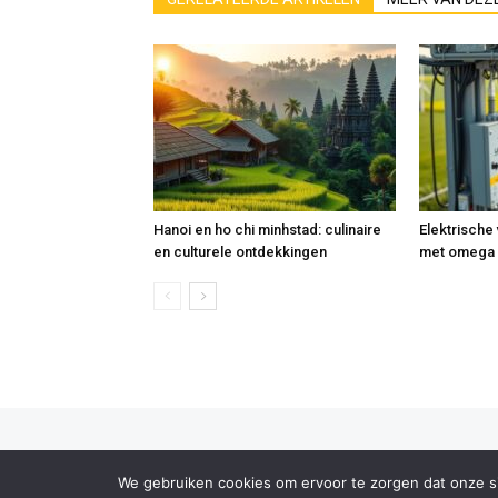
Hanoi en ho chi minhstad: culinaire
Elektrische
en culturele ontdekkingen
met omega 
2019 Versvrdepers © Copyri
We gebruiken cookies om ervoor te zorgen dat onze sit