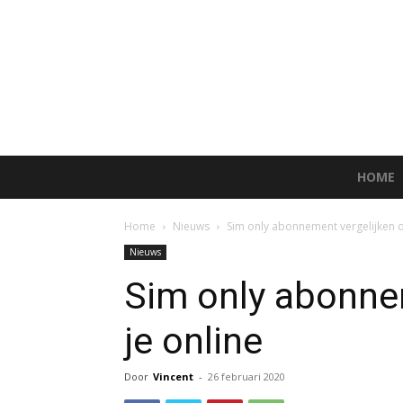
HOME
Home
Nieuws
Sim only abonnement vergelijken d
Nieuws
Sim only abonne
je online
Door
Vincent
-
26 februari 2020