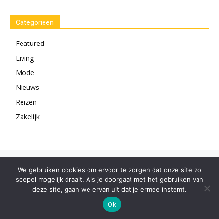
Categorieën
Featured
Living
Mode
Nieuws
Reizen
Zakelijk
2019 Versvrdepers © Copyright
We gebruiken cookies om ervoor te zorgen dat onze site zo
soepel mogelijk draait. Als je doorgaat met het gebruiken van
deze site, gaan we ervan uit dat je ermee instemt.
Ok