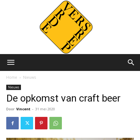
Versvrdepers.nl
Home
Nieuws
Nieuws
De opkomst van craft beer
Door
Vincent
-
31 mei 2020