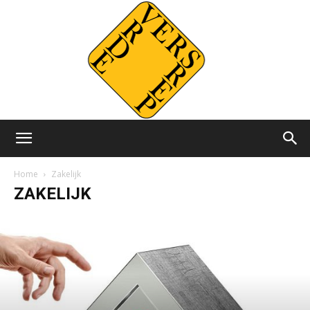
Versvrdepers.nl
Home
Zakelijk
ZAKELIJK