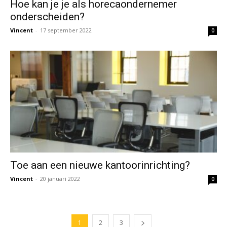
Hoe kan je je als horecaondernemer
onderscheiden?
Vincent
-
17 september 2022
0
Toe aan een nieuwe kantoorinrichting?
Vincent
-
20 januari 2022
0
1
2
3