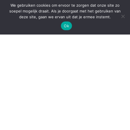
We gebruiken cookies om ervoor te zorgen dat onze site zo
soepel mogelijk draait. Als je doorgaat met het gebruiken van
deze site, gaan we ervan uit dat je ermee instemt.
Ok
Categorieën
Featured
Living
Mode
Nieuws
Reizen
Zakelijk
2019 Versvrdepers © Copyright