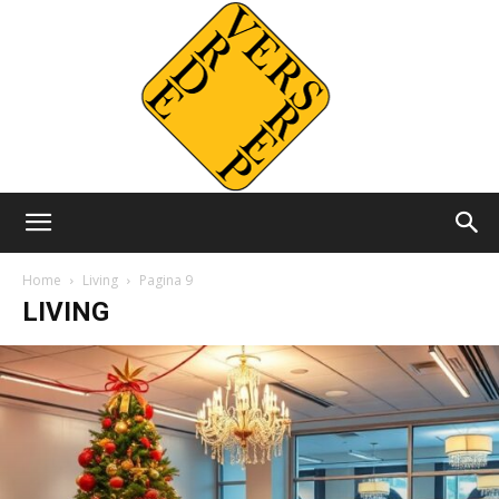
Versvrdepers.nl
Home
Living
Pagina 9
LIVING