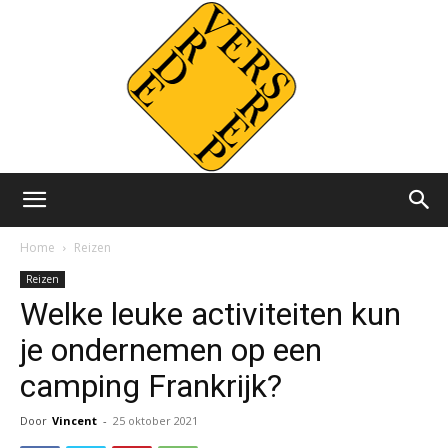
Versvrdepers.nl
Home
Reizen
Reizen
Welke leuke activiteiten kun
je ondernemen op een
camping Frankrijk?
Door
Vincent
-
25 oktober 2021