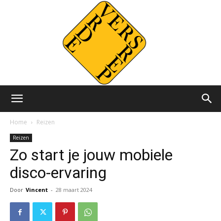
Versvrdepers.nl
Home
Reizen
Reizen
Zo start je jouw mobiele
disco-ervaring
Door
Vincent
-
28 maart 2024