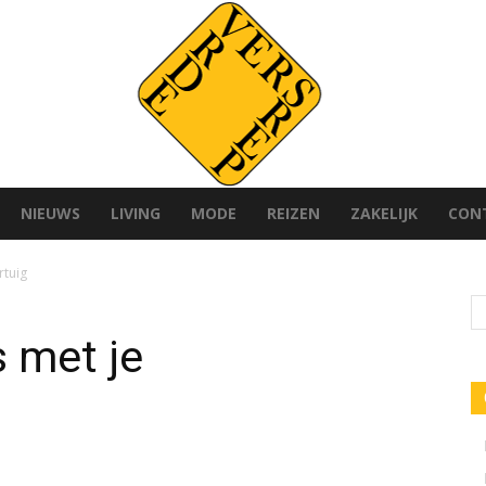
NIEUWS
LIVING
MODE
REIZEN
ZAKELIJK
CON
Versvrdepers.nl
rtuig
s met je