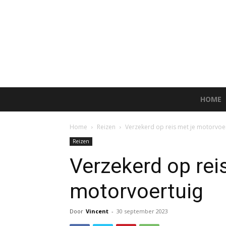
HOME
Home
Reizen
Verzekerd op reis met je motorvoe
Reizen
Verzekerd op rei
motorvoertuig
Door
Vincent
-
30 september 2023