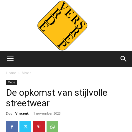
Versvrdepers.nl
Home
Mode
Mode
De opkomst van stijlvolle
streetwear
Door
Vincent
-
1 november 2023