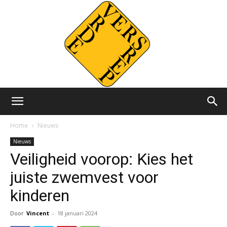
Versvrdepers.nl
Home
Nieuws
Nieuws
Veiligheid voorop: Kies het
juiste zwemvest voor
kinderen
Door
Vincent
-
18 januari 2024